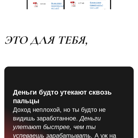
видишь заработанное.
Деньги
улетают быстрее, чем ты
успеваешь зарабатывать.
А уж на
накопления не остается совсем.
1
Тебе не хватает денег
даже на обязательные платежи.
Поэтому ты частенько
берешь в долг
у кого-то до зарплаты. Или, еще хуже,
открыл уже несколько
кредиток
и
никак не можешь их закрыть.
2
У тебя нет отложенных денег
Если ты заболеешь, переедешь,