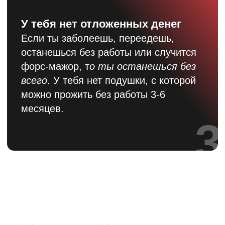
1. Как правильно
распределять
бюджет, чтобы хватало на всё
2. Как
накопить
на свои мечты
и отложить
подушку безопасности
3. Как уберечь себя
от ненужных
трат, долгов и открытых кредиток
ЧТО ВНУТРИ МК
Видеоуроки на GetCourse
10 тем и 8 практических заданий к ним
Доступ к мастер-классу на 1 год