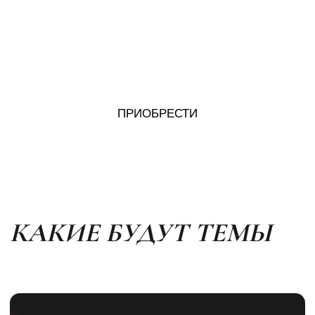
ПОТОМУ ЧТО
Я ЗАНИМАЮСЬ
ФИНАНСОВОЙ ГРАМОТНОСТЬЮ
10 ЛЕТ
КРАСНЫЙ ДИПЛОМ ЭКОНОМИСТА
2 КВАРТИРЫ С ВЫПЛАЧЕННОЙ
ИПОТЕКОЙ В 30 ЛЕТ
СВОЯ ШКОЛА-СТУДИЯ МАНИКЮРА
С ОБОРОТОМ 1.8 МЛН/МЕС