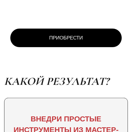
•
Установки в мышлении
•
Базовый минимум для жизни
•
Декомпозиция дохода