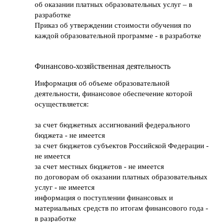
об оказании платных образовательных услуг – в
разработке
Приказ об утверждении стоимости обучения по
каждой образовательной программе - в разработке
Финансово-хозяйственная деятельность
Информация об объеме образовательной
деятельности, финансовое обеспечение которой
осуществляется:
Индивидуальный предприниматель Овчинникова
Екатерина Витальевна
за счет бюджетных ассигнований федерального
ИНН 026601625233
бюджета - не имеется
+7 (987) 131-73-66
за счет бюджетов субъектов Российской Федерации -
не имеется
Политика и согласие на обработку
за счет местных бюджетов - не имеется
персональных данных
по договорам об оказании платных образовательных
Договор оферты <Сообщение изменено>
услуг - не имеется
информация о поступлении финансовых и
материальных средств по итогам финансового года -
Разработка сайта Yuliya Bogatyreva
в разработке