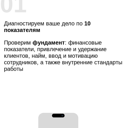
03
Разработаем
индивидуальный план
развития
Составим пошаговку, как вам высвободить
свое личное время, но при этом вывести
выручку вашей студии на стабильный рост