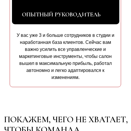
🌟
ОПЫТНЫЙ РУКОВОДИТЕЛЬ
01
У вас уже 3 и больше сотрудников в студии и
наработанная база клиентов. Сейчас вам
важно усилить все управленческие и
Диагностируем ваше дело по
10
маркетинговые инструменты, чтобы салон
показателям
вышел в максимальную прибыль, работал
Проверим
фундамент
: финансовые
автономно и легко адаптировался к
показатели, привлечение и удержание
изменениям.
клиентов, найм, ввод и мотивацию
сотрудников, а также внутренние стандарты
работы