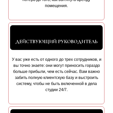
помещения.
⭐️
ДЕЙСТВУЮЩИЙ РУКОВОДИТЕЛЬ
ПОКАЖЕМ, ЧЕГО НЕ ХВАТАЕТ,
У вас уже есть от одного до трех сотрудников, и
ЧТОБЫ КОМАНДА
вы точно знаете: они могут приносить гораздо
ГЕНЕРИРОВАЛА ВЫРУЧКУ БЕЗ
больше прибыли, чем есть сейчас. Вам важно
ВАШЕГО ВКЛЮЧЕНИЯ 24/7
забить полную клиентскую базу и выстроить
систему, чтобы не быть включенной в дела
Проведем с вами 30 минутную ZOOM-
студии 24/7.
конференцию, на которой мы: