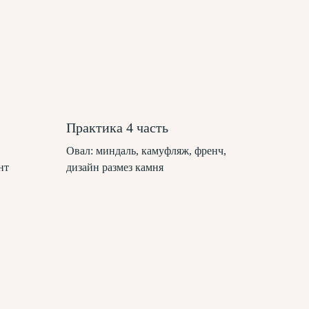
Практика 4 часть
Овал: миндаль, камуфляж, френч,
нт
дизайн размез камня